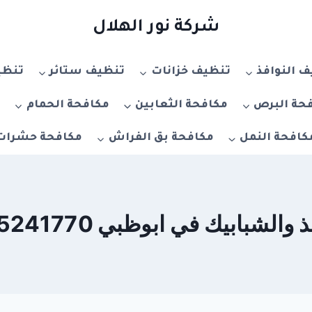
شركة نور الهلال
 النوافذ
تنظيف خزانات
تنظيف ستائر
تنظي
حة البرص
مكافحة الثعابين
مكافحة الحمام
م
كافحة النمل
مكافحة بق الفراش
مكافحة حشرات
يك في ابوظبي 0555241770 – خصم 20%