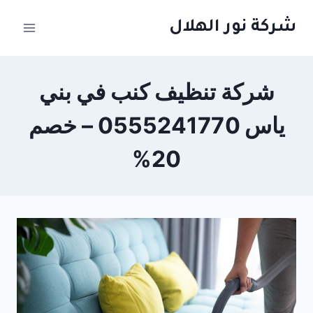
لتجاوز
شركة نور الهلال
لى
لمحتوى
شركة تنظيف كنب في بني
ياس 0555241770 – خصم
20%