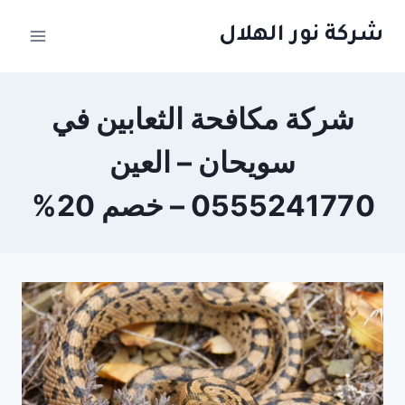
لتجاوز
شركة نور الهلال
لى
لمحتوى
شركة مكافحة الثعابين في
سويحان – العين
0555241770 – خصم 20%