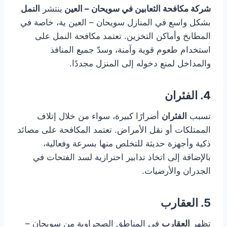
شركة مكافحة الثعابين في سويحان – العين
ينتشر
النمل
بشكل واسع في المنازل سويحان – العين ية، خاصة في
المطابخ وأماكن التخزين. تعتمد مكافحة النمل على
استخدام طعوم قوية وآمنة، وسدّ جميع المنافذ
والمداخل لمنع دخوله إلى المنزل مجددًا.
4. الفئران
تسبب
الفئران
أضرارًا كبيرة، سواء من خلال إتلاف
الممتلكات أو نقل الأمراض. تعتمد المكافحة على مصائد
ذكية وأجهزة حديثة للتخلص منها بسرعة وفعالية،
بالإضافة إلى اتخاذ تدابير احترازية لسد الفتحات في
الجدران والأرضيات.
5. العقارب
تظهر
العقارب
في المناطق الصحراوية من سويحان –