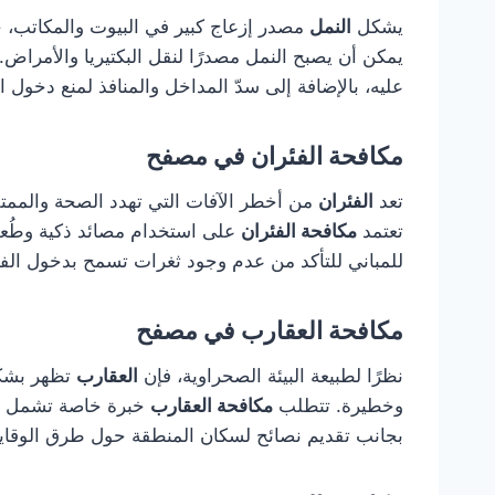
يشكل
النمل
مصدر إزعاج كبير في البيوت والمكاتب، 
يمكن أن يصبح النمل مصدرًا لنقل البكتيريا والأمراض
عليه، بالإضافة إلى سدّ المداخل والمنافذ لمنع دخول ا
مكافحة الفئران في مصفح
تعد
الفئران
من أخطر الآفات التي تهدد الصحة والممتل
تعتمد
مكافحة الفئران
على استخدام مصائد ذكية وطُعو
للمباني للتأكد من عدم وجود ثغرات تسمح بدخول الفئ
مكافحة العقارب في مصفح
نظرًا لطبيعة البيئة الصحراوية، فإن
العقارب
تظهر بشكل
وخطيرة. تتطلب
مكافحة العقارب
خبرة خاصة تشمل تحد
بجانب تقديم نصائح لسكان المنطقة حول طرق الوقاي