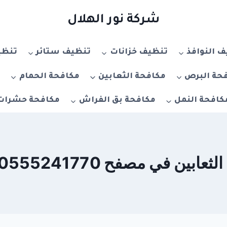
شركة نور الهلال
 النوافذ
تنظيف خزانات
تنظيف ستائر
تنظي
حة البرص
مكافحة الثعابين
مكافحة الحمام
م
كافحة النمل
مكافحة بق الفراش
مكافحة حشرات
في مصفح 0555241770 – خصم 20%