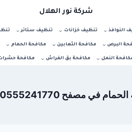
شركة نور الهلال
 النوافذ
تنظيف خزانات
تنظيف ستائر
تنظي
حة البرص
مكافحة الثعابين
مكافحة الحمام
م
كافحة النمل
مكافحة بق الفراش
مكافحة حشرات
ي مصفح 0555241770 – خصم 20%