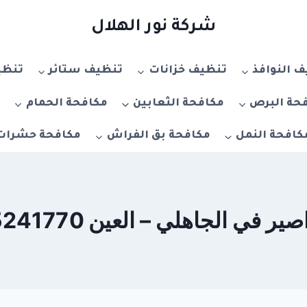
شركة نور الهلال
 النوافذ
تنظيف خزانات
تنظيف ستائر
تنظي
حة البرص
مكافحة الثعابين
مكافحة الحمام
م
كافحة النمل
مكافحة بق الفراش
مكافحة حشرات
اهلي – العين 0555241770 – خصم 20%