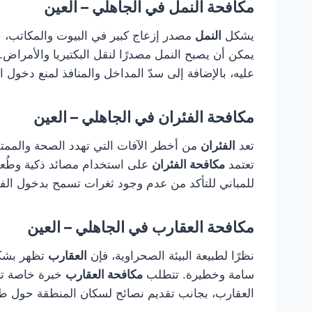
مكافحة النمل في الجاهلي – العين
يشكل
النمل
مصدر إزعاج كبير في البيوت والمكاتب، 
يمكن أن يصبح النمل مصدرًا لنقل البكتيريا والأمراض
عليه، بالإضافة إلى سدّ المداخل والمنافذ لمنع دخول ا
مكافحة الفئران في الجاهلي – العين
تعد
الفئران
من أخطر الآفات التي تهدد الصحة والممتل
تعتمد
مكافحة الفئران
على استخدام مصائد ذكية وطُعو
للمباني للتأكد من عدم وجود ثغرات تسمح بدخول الفئ
مكافحة العقارب في الجاهلي – العين
نظرًا لطبيعة البيئة الصحراوية، فإن
العقارب
تظهر بشكل
سامة وخطيرة. تتطلب
مكافحة العقارب
خبرة خاصة تشم
العقارب، بجانب تقديم نصائح لسكان المنطقة حول طر