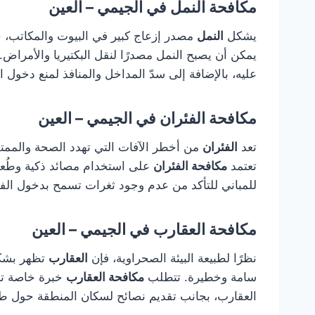
مكافحة النمل في الجيمي – العين
يشكل
النمل
مصدر إزعاج كبير في البيوت والمكاتب، 
يمكن أن يصبح النمل مصدرًا لنقل البكتيريا والأمراض
عليه، بالإضافة إلى سدّ المداخل والمنافذ لمنع دخول ا
مكافحة الفئران في الجيمي – العين
تعد
الفئران
من أخطر الآفات التي تهدد الصحة والممتل
تعتمد
مكافحة الفئران
على استخدام مصائد ذكية وطُعو
للمباني للتأكد من عدم وجود ثغرات تسمح بدخول الفئ
مكافحة العقارب في الجيمي – العين
نظرًا لطبيعة البيئة الصحراوية، فإن
العقارب
تظهر بشكل
سامة وخطيرة. تتطلب
مكافحة العقارب
خبرة خاصة تشم
العقارب، بجانب تقديم نصائح لسكان المنطقة حول طر