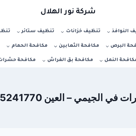
شركة نور الهلال
 النوافذ
تنظيف خزانات
تنظيف ستائر
تنظي
حة البرص
مكافحة الثعابين
مكافحة الحمام
م
كافحة النمل
مكافحة بق الفراش
مكافحة حشرات
مي – العين 0555241770 – خصم 20%