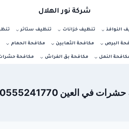
شركة نور الهلال
 النوافذ
تنظيف خزانات
تنظيف ستائر
تنظي
حة البرص
مكافحة الثعابين
مكافحة الحمام
م
كافحة النمل
مكافحة بق الفراش
مكافحة حشرات
 العين 0555241770 – خصم 20%