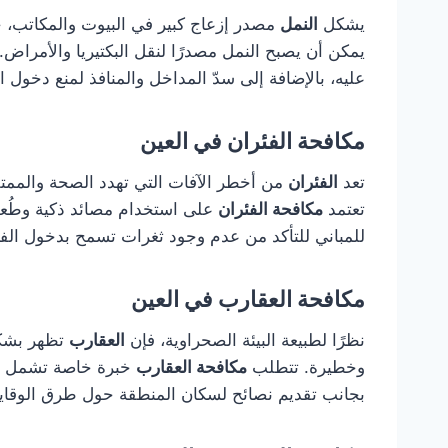
يشكل
النمل
مصدر إزعاج كبير في البيوت والمكاتب، 
يمكن أن يصبح النمل مصدرًا لنقل البكتيريا والأمراض
عليه، بالإضافة إلى سدّ المداخل والمنافذ لمنع دخول ا
مكافحة الفئران في العين
تعد
الفئران
من أخطر الآفات التي تهدد الصحة والممتل
تعتمد
مكافحة الفئران
على استخدام مصائد ذكية وطُعو
للمباني للتأكد من عدم وجود ثغرات تسمح بدخول الفئ
مكافحة العقارب في العين
نظرًا لطبيعة البيئة الصحراوية، فإن
العقارب
تظهر بشكل
وخطيرة. تتطلب
مكافحة العقارب
خبرة خاصة تشمل تحد
بجانب تقديم نصائح لسكان المنطقة حول طرق الوقاي